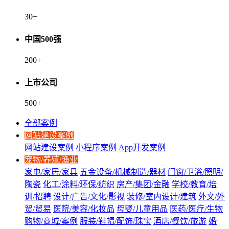
30
+
中国500强
200
+
上市公司
500
+
全部案例
网站建设案例
网站建设案例
小程序案例
App开发案例
宠物/养殖/渔业
家电/家居/家具
五金设备/机械制造/器材
门窗/卫浴/照明/
陶瓷
化工/涂料/环保/纺织
房产/集团/金融
学校/教育/培
训/招聘
设计/广告/文化/影视
装修/室内设计/建筑
外文/外
贸/贸易
医院/美容/化妆品
母婴/儿童用品
医药/医疗/生物
购物/商城/案例
服装/鞋帽/配饰/珠宝
酒店/餐饮/旅游
婚