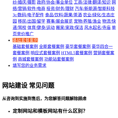
纱/婚庆/摄影
政府/协会/事业单位
工商/法律/翻译/知识
网
络/营销/软件/电商
投资/财务/理财
汽车/新能源/智能科技
3c/数码/电子配件
食品/饮料/蔬果/茶酒
农业/绿化/生态庄
园
移民/出国/留学
赛事/展会展览
宠物/养殖/渔业
物流/快
递/驾校
体育/健身/运动
搬家/家政/保洁
风水起名/寺庙
单
页竞价推广
基础套餐案例
基础套餐案例
全能套餐案例
豪华套餐案例
豪华四合一
套餐案例
响应式套餐案例
HTML5套餐案例
营销套餐案
例
商城套餐案例
功能站套餐案例
填写您的业务需求
网站建设 常见问题
从咨询到实施到售后，为您解答问题解除顾虑
定制网站和模板网站有什么区别？