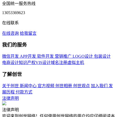
全国统一服务热线
13053369623
在线联系
在线咨询
给我留言
我们的服务
微信开发
APP开发
软件开发
营销推广
LOGO设计
包装设计
电商设计
知识产权
VIS设计
域名注册
虚拟主机
了解创世
关于创世
新闻中心
官方视频
创世相册
创世观点
加入我们
发
展历程
付款方式
法律声明
法律声明
欢迎来到创世网络！任何使用创世网络的用户均应仔细阅读本