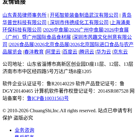
友情链接
山东青苑律师事务所
|
开拓智能装备制造武汉有限公司
|
青岛
华普世科技有限公司
|
深圳市伟德成化工有限公司
|
上海涌奥
环保科技有限公司
|
2026中食展|2026广州中食展|2026中食展
（广州）暨广州国际食品食材展
|
深圳市芮趣文化创意有限公
司
|
2026食品展|2026北京食品展|2026北京国际进口食品与农产
品展览会
|
春沣教育
|
阿里云
|
百度云
|
腾讯云
|
华为云
|
京东云
公司地址：山东省淄博市高新区创业园D座11层、12层、13层
济南市市中区经四路5号万达广场B座1205
软件企业认证证号：鲁R20140229 软件产品登记证号：鲁
DGY20140465 计算机软件著作权登记证号：2014SR087528 网
站备案号：
鲁ICP备10031563号
© 2010-2026 ChuangShi,Inc.All rights reserved. 站点已申请专利
保护 盗版必究
业务咨询