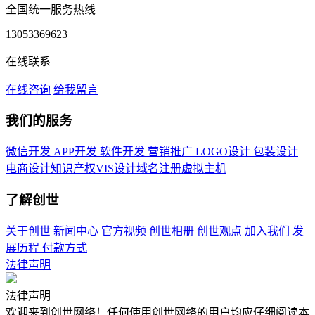
全国统一服务热线
13053369623
在线联系
在线咨询
给我留言
我们的服务
微信开发
APP开发
软件开发
营销推广
LOGO设计
包装设计
电商设计
知识产权
VIS设计
域名注册
虚拟主机
了解创世
关于创世
新闻中心
官方视频
创世相册
创世观点
加入我们
发
展历程
付款方式
法律声明
法律声明
欢迎来到创世网络！任何使用创世网络的用户均应仔细阅读本