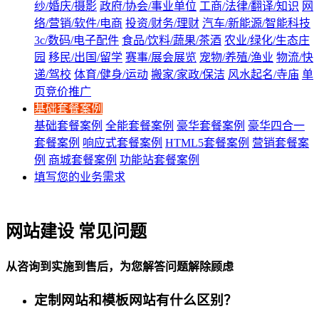
纱/婚庆/摄影
政府/协会/事业单位
工商/法律/翻译/知识
网
络/营销/软件/电商
投资/财务/理财
汽车/新能源/智能科技
3c/数码/电子配件
食品/饮料/蔬果/茶酒
农业/绿化/生态庄
园
移民/出国/留学
赛事/展会展览
宠物/养殖/渔业
物流/快
递/驾校
体育/健身/运动
搬家/家政/保洁
风水起名/寺庙
单
页竞价推广
基础套餐案例
基础套餐案例
全能套餐案例
豪华套餐案例
豪华四合一
套餐案例
响应式套餐案例
HTML5套餐案例
营销套餐案
例
商城套餐案例
功能站套餐案例
填写您的业务需求
网站建设 常见问题
从咨询到实施到售后，为您解答问题解除顾虑
定制网站和模板网站有什么区别？