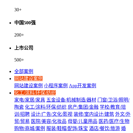
30
+
中国500强
200
+
上市公司
500
+
全部案例
网站建设案例
网站建设案例
小程序案例
App开发案例
化工/涂料/环保/纺织
家电/家居/家具
五金设备/机械制造/器材
门窗/卫浴/照明/
陶瓷
化工/涂料/环保/纺织
房产/集团/金融
学校/教育/培
训/招聘
设计/广告/文化/影视
装修/室内设计/建筑
外文/外
贸/贸易
医院/美容/化妆品
母婴/儿童用品
医药/医疗/生物
购物/商城/案例
服装/鞋帽/配饰/珠宝
酒店/餐饮/旅游
婚