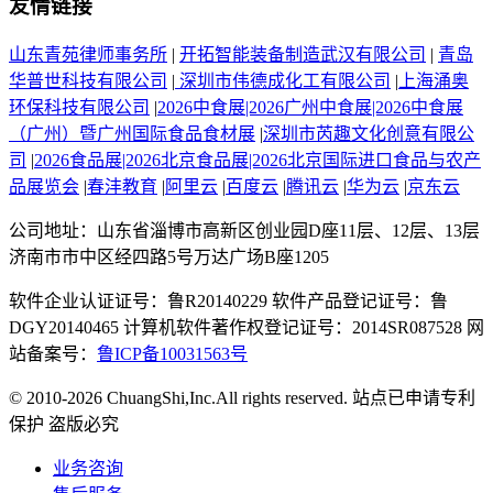
友情链接
山东青苑律师事务所
|
开拓智能装备制造武汉有限公司
|
青岛
华普世科技有限公司
|
深圳市伟德成化工有限公司
|
上海涌奥
环保科技有限公司
|
2026中食展|2026广州中食展|2026中食展
（广州）暨广州国际食品食材展
|
深圳市芮趣文化创意有限公
司
|
2026食品展|2026北京食品展|2026北京国际进口食品与农产
品展览会
|
春沣教育
|
阿里云
|
百度云
|
腾讯云
|
华为云
|
京东云
公司地址：山东省淄博市高新区创业园D座11层、12层、13层
济南市市中区经四路5号万达广场B座1205
软件企业认证证号：鲁R20140229 软件产品登记证号：鲁
DGY20140465 计算机软件著作权登记证号：2014SR087528 网
站备案号：
鲁ICP备10031563号
© 2010-2026 ChuangShi,Inc.All rights reserved. 站点已申请专利
保护 盗版必究
业务咨询