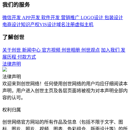
我们的服务
微信开发
APP开发
软件开发
营销推广
LOGO设计
包装设计
电商设计
知识产权
VIS设计
域名注册
虚拟主机
了解创世
关于创世
新闻中心
官方视频
创世相册
创世观点
加入我们
发
展历程
付款方式
法律声明
法律声明
欢迎来到创世网络！任何使用创世网络的用户均应仔细阅读本
声明，用户进入创世主页及各层页面将被视为对本声明全部内
容的认可。
权利归属
创世网络官方网站的所有作品及信息（包括不限于文字、图
标、图片、照片、视频、图表、色彩组合、版面设计等）的所