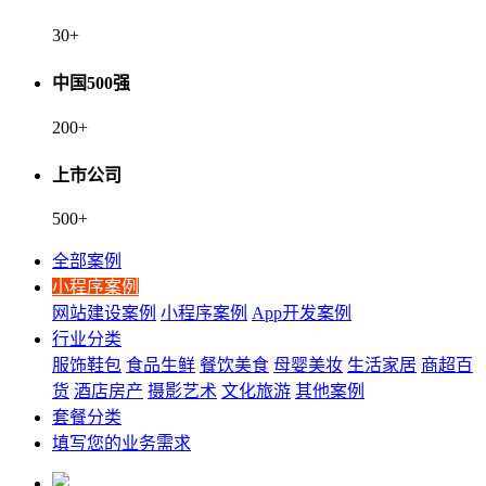
30
+
中国500强
200
+
上市公司
500
+
全部案例
小程序案例
网站建设案例
小程序案例
App开发案例
行业分类
服饰鞋包
食品生鲜
餐饮美食
母婴美妆
生活家居
商超百
货
酒店房产
摄影艺术
文化旅游
其他案例
套餐分类
填写您的业务需求