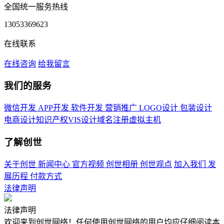
全国统一服务热线
13053369623
在线联系
在线咨询
给我留言
我们的服务
微信开发
APP开发
软件开发
营销推广
LOGO设计
包装设计
电商设计
知识产权
VIS设计
域名注册
虚拟主机
了解创世
关于创世
新闻中心
官方视频
创世相册
创世观点
加入我们
发
展历程
付款方式
法律声明
法律声明
欢迎来到创世网络！任何使用创世网络的用户均应仔细阅读本