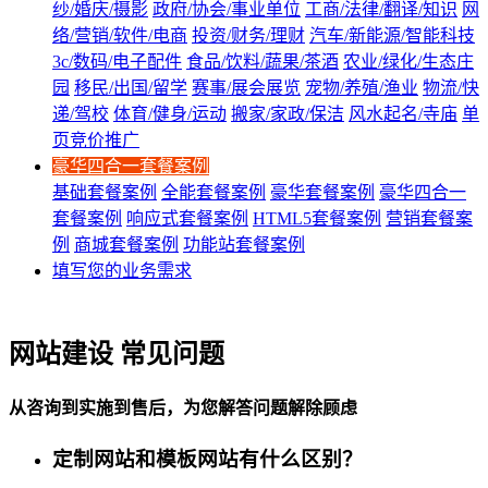
纱/婚庆/摄影
政府/协会/事业单位
工商/法律/翻译/知识
网
络/营销/软件/电商
投资/财务/理财
汽车/新能源/智能科技
3c/数码/电子配件
食品/饮料/蔬果/茶酒
农业/绿化/生态庄
园
移民/出国/留学
赛事/展会展览
宠物/养殖/渔业
物流/快
递/驾校
体育/健身/运动
搬家/家政/保洁
风水起名/寺庙
单
页竞价推广
豪华四合一套餐案例
基础套餐案例
全能套餐案例
豪华套餐案例
豪华四合一
套餐案例
响应式套餐案例
HTML5套餐案例
营销套餐案
例
商城套餐案例
功能站套餐案例
填写您的业务需求
网站建设 常见问题
从咨询到实施到售后，为您解答问题解除顾虑
定制网站和模板网站有什么区别？