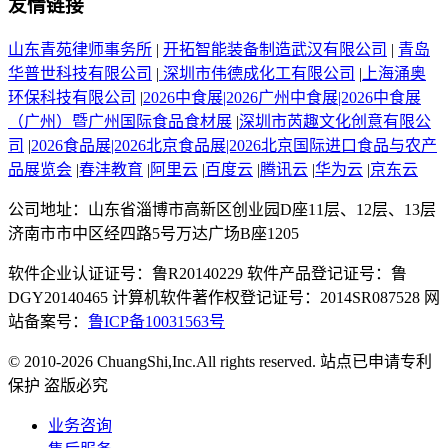
友情链接
山东青苑律师事务所
|
开拓智能装备制造武汉有限公司
|
青岛
华普世科技有限公司
|
深圳市伟德成化工有限公司
|
上海涌奥
环保科技有限公司
|
2026中食展|2026广州中食展|2026中食展
（广州）暨广州国际食品食材展
|
深圳市芮趣文化创意有限公
司
|
2026食品展|2026北京食品展|2026北京国际进口食品与农产
品展览会
|
春沣教育
|
阿里云
|
百度云
|
腾讯云
|
华为云
|
京东云
公司地址：山东省淄博市高新区创业园D座11层、12层、13层
济南市市中区经四路5号万达广场B座1205
软件企业认证证号：鲁R20140229 软件产品登记证号：鲁
DGY20140465 计算机软件著作权登记证号：2014SR087528 网
站备案号：
鲁ICP备10031563号
© 2010-2026 ChuangShi,Inc.All rights reserved. 站点已申请专利
保护 盗版必究
业务咨询