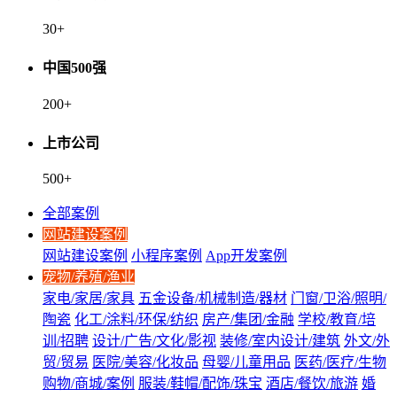
30
+
中国500强
200
+
上市公司
500
+
全部案例
网站建设案例
网站建设案例
小程序案例
App开发案例
宠物/养殖/渔业
家电/家居/家具
五金设备/机械制造/器材
门窗/卫浴/照明/
陶瓷
化工/涂料/环保/纺织
房产/集团/金融
学校/教育/培
训/招聘
设计/广告/文化/影视
装修/室内设计/建筑
外文/外
贸/贸易
医院/美容/化妆品
母婴/儿童用品
医药/医疗/生物
购物/商城/案例
服装/鞋帽/配饰/珠宝
酒店/餐饮/旅游
婚